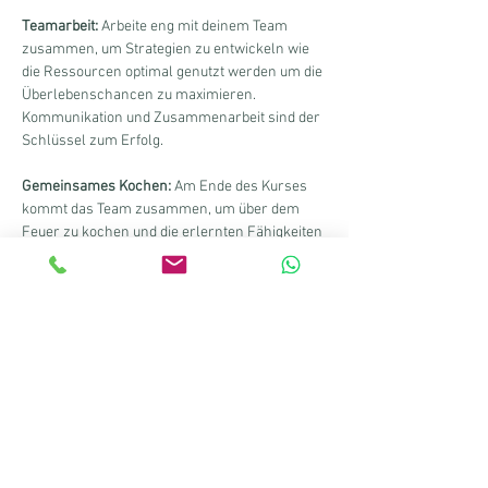
Teamarbeit:
 Arbeite eng mit deinem Team 
zusammen, um Strategien zu entwickeln wie 
die Ressourcen optimal genutzt werden um die 
Überlebenschancen zu maximieren. 
Kommunikation und Zusammenarbeit sind der 
Schlüssel zum Erfolg.
Gemeinsames Kochen:
 Am Ende des Kurses 
kommt das Team zusammen, um über dem 
Feuer zu kochen und die erlernten Fähigkeiten 
in einer geselligen Runde zu besprechen.
Begleitung:
 Ein erfahrener Survival-Guide und 
ein motivierender Fitness-Coach werden die 
Teilnehmer durch die Tage führen, wertvolle 
Tipps geben und sicherstellen, dass jeder das 
Beste aus dieser Erfahrung herausholt.
Zielgruppe:
 Dieser Kurs richtet sich an alle, die 
ihre Überlebensfähigkeiten verbessern, ihre 
Fitness steigern und gleichzeitig Spaß in der 