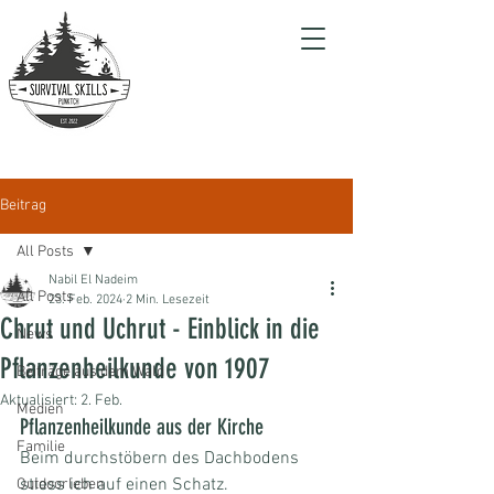
Beitrag
All Posts
Nabil El Nadeim
All Posts
23. Feb. 2024
2 Min. Lesezeit
Chrut und Uchrut - Einblick in die
News
Pflanzenheilkunde von 1907
Beiträge aus dem Wald
Aktualisiert:
2. Feb.
Medien
Pflanzenheilkunde aus der Kirche
Familie
Beim durchstöbern des Dachbodens 
stiess ich auf einen Schatz.
Outdoorleben