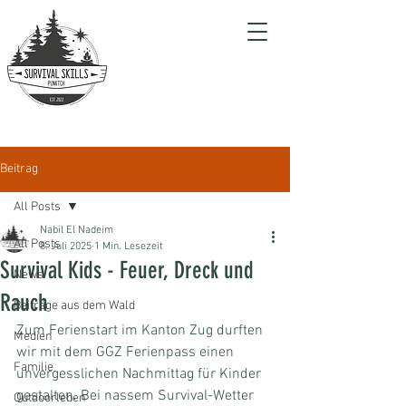
Beitrag
All Posts
Nabil El Nadeim
All Posts
8. Juli 2025
1 Min. Lesezeit
Survival Kids - Feuer, Dreck und
News
Rauch
Beiträge aus dem Wald
Zum Ferienstart im Kanton Zug durften 
Medien
wir mit dem GGZ Ferienpass einen 
Familie
unvergesslichen Nachmittag für Kinder 
gestalten. Bei nassem Survival-Wetter 
Outdoorleben