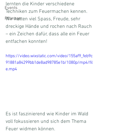
lernten die Kinder verschiedene 
Events
Techniken zum Feuermachen kennen. 
Pflanzen
Wir hatten viel Spass, Freude, sehr 
dreckige Hände und rochen nach Rauch 
– ein Zeichen dafür, dass alle ein Feuer 
entfachen konnten!
https://video.wixstatic.com/video/155af9_feb9c
91881a84299bb1de8ad98785e1b/1080p/mp4/fil
e.mp4
Es ist faszinierend wie Kinder im Wald 
voll fokussieren und sich dem Thema 
Feuer widmen können.