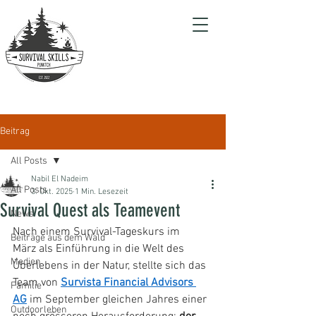
Beitrag
All Posts
Nabil El Nadeim
All Posts
3. Okt. 2025
1 Min. Lesezeit
Survival Quest als Teamevent
News
Nach einem Survival-Tageskurs im 
Beiträge aus dem Wald
März als Einführung in die Welt des 
Medien
Überlebens in der Natur, stellte sich das 
Team von 
Survista Financial Advisors 
Familie
AG
 im September gleichen Jahres einer 
Outdoorleben