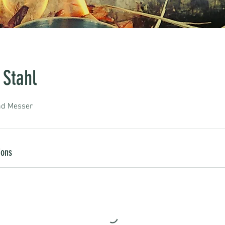
 Stahl
nd Messer
ions